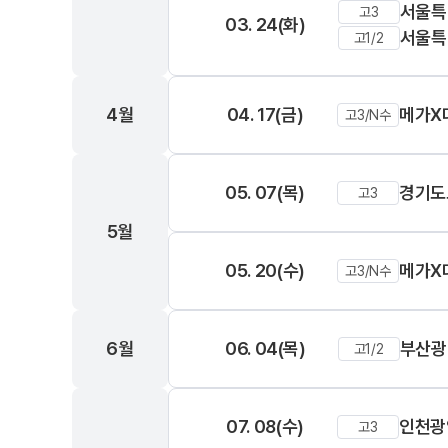
서울특
고3
학원 상담
03. 24(화)
추석 집중 특강
N
서울특
고1/2
카카오톡 빠른 상담
대학별 논술 파이널 특강
N
온라인 상담
고1·고2·고3
원장과 소통하기
4월
04. 17(금)
메가X
고3/N수
썸머특강
N
학원 시설
고1·고2
05. 07(목)
경기도
위치안내
고3
8~9월 중간고사 대비 강좌
N
5월
설명회·공개특강
고2
05. 20(수)
메가X
고3/N수
안전을 위한 노력
고2 수능 시작반
N
2026 입시 결과
내신 현장 단과
6월
06. 04(목)
부산광
고1/2
07. 08(수)
인천광
고3