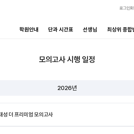
로그인
회
학원안내
단과 시간표
선생님
최상위 종합
선생님
최상위 종합반
바
모의고사 시행 일정
선생님 커리큘럼
N수
고1
2027 반수 종합반
20
선생님
2026년
2027 파이널 종합반
N
고
전체
고1 · 고3
국어
20
수학
2027 윈터스쿨 종합반
N
대성 더 프리미엄 모의고사
고2
영어
20
한국사