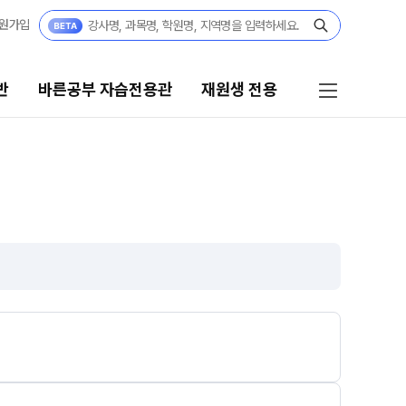
원가입
반
바른공부 자습전용관
재원생 전용
른공부 자습전용관
재원생 전용
·고2·고3
바른공부 자습전용관 안내
27 재학생 정규반
재원생 온라인 서비스
3·N수
온라인 신청
27 파이널 정규반
N
마감 강좌 대기 신청
교재구매
 · 고3
모의고사 접수
27 윈터스쿨
N
온라인 좌석예약