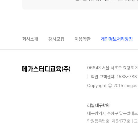
회사소개
강사모집
이용약관
개인정보처리방침
06643 서울 서초구 효령로 3
|
학원 고객센터: 1588-788
Copyright ⓒ 2015 megastu
러셀 대구학원
대구광역시 수성구 달구벌대로 247
학원등록번호: 제6477호ㅣ교
blog
youtube
insta