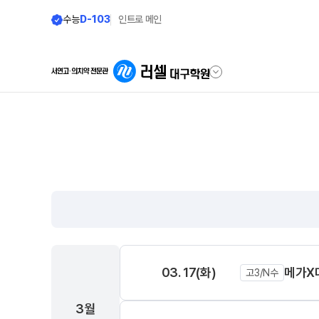
수능
D-103
인트로 메인
학원안내
단과 시간표
원장 인사말
LIVE 단과 집단 학습 시스템
공지사항
N수
모의고사 시행 일정
8월 AM단과
학원 소개
9월 AM단과
N
주간 식단표
고3·N수
03. 17(화)
메가X
셔틀버스 안내
고3/N수
8월 정규·특강 단과
학원생활 엿보기
3월
9월 정규·특강 단과
N